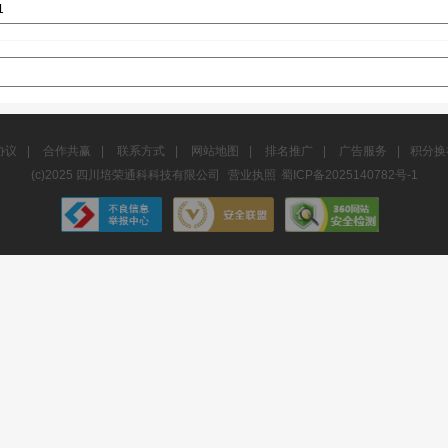
协议
|
合作共赢
|
联系方式
|
网站地图
|
排名推广
|
广告服务
|
积分换
(c)2025 四川培荣通科科技有限公司
营业执照
蜀ICP备2025140782号-1