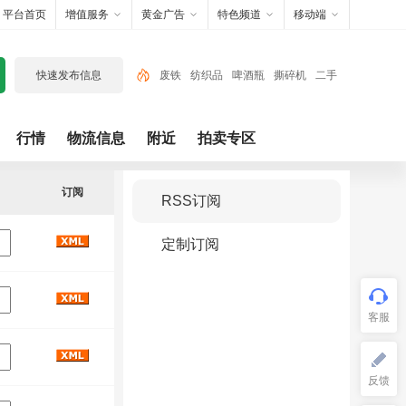
平台首页
增值服务
黄金广告
特色频道
移动端
快速发布信息
废铁
纺织品
啤酒瓶
撕碎机
二手
设备
废电子
废旧辅料
电子电器
行情
物流信息
附近
拍卖专区
贵金属
铁
订阅
RSS订阅
定制订阅