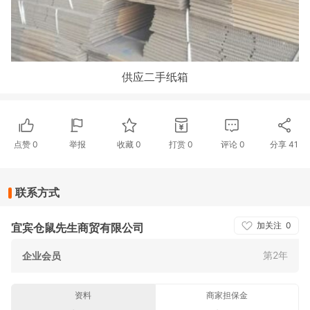
供应二手纸箱
点赞
0
举报
收藏
0
打赏
0
评论
0
分享
41
联系方式
加关注
0
宜宾仓鼠先生商贸有限公司
第2年
企业会员
资料
商家担保金