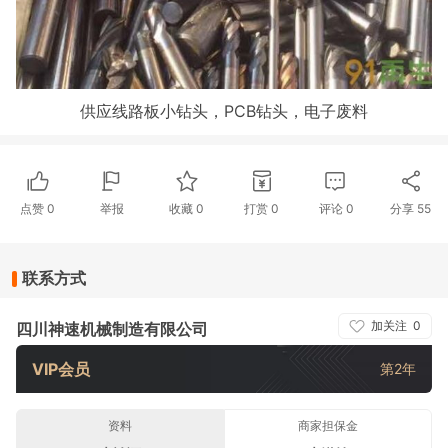
供应线路板小钻头，PCB钻头，电子废料
点赞
0
举报
收藏
0
打赏
0
评论
0
分享
55
联系方式
加关注
0
四川神速机械制造有限公司
VIP会员
第2年
资料
商家担保金