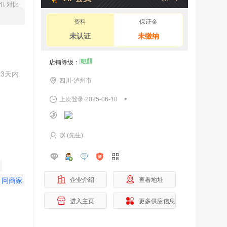
对比
资料
保证金
未认证
未缴纳
店铺等级：
3天内
四川-泸州市
•
上次登录 2025-06-10
赵 (先生)
问商家
问商家
企业介绍
查看地址
进入主页
更多供应信息