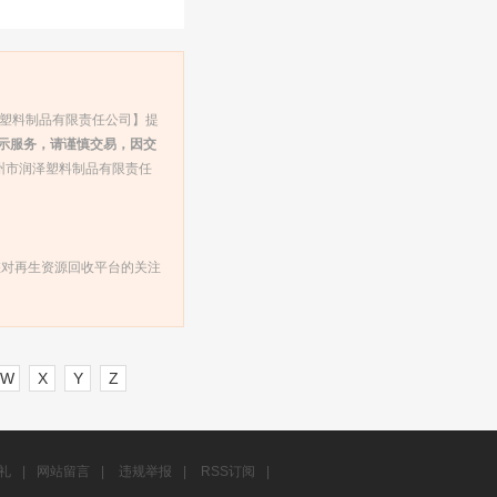
泽塑料制品有限责任公司】提
示服务，请谨慎交易，因交
州市润泽塑料制品有限责任
您对再生资源回收平台的关注
W
X
Y
Z
礼
|
网站留言
|
违规举报
|
RSS订阅
|