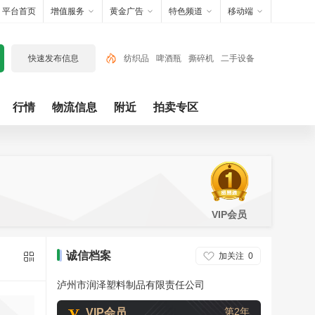
平台首页
增值服务
黄金广告
特色频道
移动端
快速发布信息
纺织品
啤酒瓶
撕碎机
二手设备
废电子
废旧辅料
电子电器
铁
贵
行情
物流信息
附近
拍卖专区
金属
废铁
VIP会员
诚信档案
加关注
0
泸州市润泽塑料制品有限责任公司
第2年
VIP会员