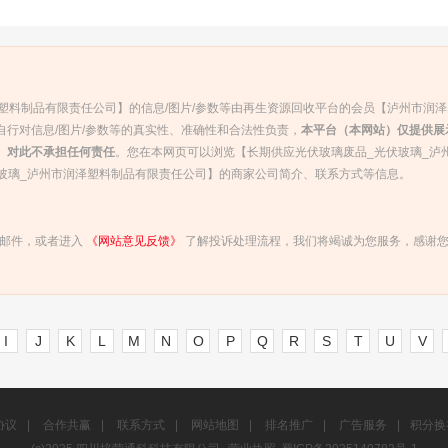
塑料制品有限责任公司】的信息/图片/参数等由再生资源回收平台的会员【泸州市润
行对信息/图片/参数等的真实性、准确性和合法性负责，
本平台（本网站）仅提供展
）对此不承担任何责任
。您在本网页可以浏览【长期供应光伏玻璃废品_光伏玻璃_泸
伏玻璃_泸州市润泽塑料制品有限责任公司】的商家公司简介、联系方式等信息。
发送邮件，或者进入
《网站意见反馈》
了解投诉处理流程，我们将竭诚为您服务，感谢
I
J
K
L
M
N
O
P
Q
R
S
T
U
V
协议
|
合作共赢
|
联系方式
|
网站地图
|
排名推广
|
广告服务
|
积分换