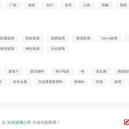
广西
海南
四川
贵州
云南
西藏
陕西
防爆玻璃
防眩玻璃
镀膜玻璃
幕墙玻璃
low-e玻璃
耐热玻璃
钢化玻璃
夹丝玻璃
废电子
废旧辅料
电子电器
铁
贵金属
瓶罐玻
铜
有色金属
其他通用废塑料
废钢铁
纸箱
玻璃
，让
光伏玻璃公司
主动与您联系！