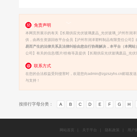
免责声明
本网页所展示的有关【长期供应光伏玻璃废品_光伏玻璃_泸州市润泽
供，由再生资源回收平台会员【泸州市润泽塑料制品有限责任公司】自
易而产生的法律关系及法律纠纷由您自行协商解决，本平台（本网站
公司】有关的信息/图片/价格等及提供【长期供应光伏玻璃废品_光
联系方式
在您的合法权益受到侵害时，欢迎您向admin@zgzszyhs.cn邮箱
与支持！
按排行字母分类：
A
B
C
D
E
F
G
H
网站首页
|
关于平台
|
隐私政策
|
用户