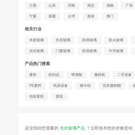
江西
山东
河南
湖北
湖南
广东
宁夏
新疆
台湾
香港
澳门
相关行业
夹胶玻璃
夹层玻璃
防弹玻璃
防火玻璃
光伏玻璃
门窗玻璃
防滑玻璃
中空玻璃
产品热门搜索
废铁
纺织品
啤酒瓶
撕碎机
二手设备
PE废料
机床设备
烟卡纸
旧衣服鞋帽
包装废纸
废纸
还没找到您需要的
光伏玻璃产品
？立即发布您的求购意向