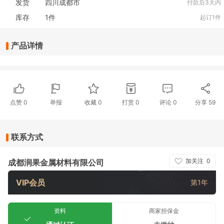
发货
四川成都市
付款后3天内
库存
1
件
起订1件
产品详情
点赞
0
举报
收藏
0
打赏
0
评论
0
分享
59
联系方式
加关注
0
成都润果金属材料有限公司
VIP会员
第1年
资料
商家担保金