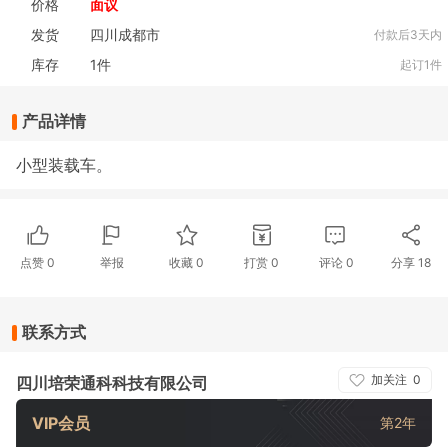
价格
面议
发货
四川成都市
付款后3天内
库存
1
件
起订1件
产品详情
小型装载车。
点赞
0
举报
收藏
0
打赏
0
评论
0
分享
18
联系方式
加关注
0
四川培荣通科科技有限公司
VIP会员
第2年