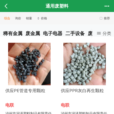
通用废塑料
综合
询价
销量
价格
推荐
稀有金属
废金属
电子电器
二手设备
废塑料
废
分类
供应PE管道专用颗粒
供应PPR灰白再生颗粒
电联
电联
泸州市润泽塑料制品有限责任
泸州市润泽塑料制品有限责任