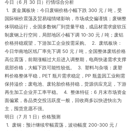
今日（6 月 30 日）行情综合分析
1. 废金属板块：今日废铜价格小幅下跌 300 元 / 吨，受
国际铜价震荡及贸易端情绪影响，市场成交偏谨慎；废钢整
体弱稳运行，全国多数钢厂到货量平稳，成品材需求疲软压
制废钢上行空间，局部地区小幅下调 10-30 元 / 吨；废铝
价格持稳观望，下游加工企业按需采购。 2. 废纸板块：
今日华南地区纸厂率先下调 50 元 / 吨，全国整体废纸价格
高位震荡，前期涨幅过大后进入调整期，电商快递需求支撑
底部价格，大幅下跌可能性较低。 3. 塑料与杂项：废塑
料价格整体平稳，PET 瓶片需求稳定，PP 瓶盖因工业刚需
保持溢价；废电池、废轮胎价格持稳，货源供应充足，下游
再生加工企业开工率平稳。 4. 整体特征：6 月末市场资金
面偏紧，各品类交投活跃度一般，回收商多以快进快出为
主，囤货意愿不强。
明日（7 月 1 日）价格预测
1. 废铜：预计继续窄幅震荡，波动幅度 200-300 元 /