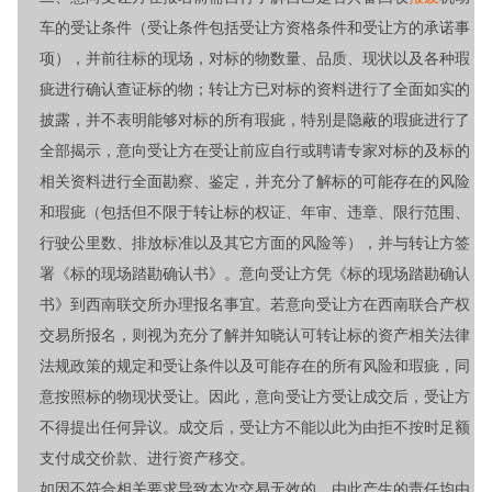
车的受让条件（受让条件包括受让方资格条件和受让方的承诺事
项），并前往标的现场，对标的物数量、品质、现状以及各种瑕
疵进行确认查证标的物；转让方已对标的资料进行了全面如实的
披露，并不表明能够对标的所有瑕疵，特别是隐蔽的瑕疵进行了
全部揭示，意向受让方在受让前应自行或聘请专家对标的及标的
相关资料进行全面勘察、鉴定，并充分了解标的可能存在的风险
和瑕疵（包括但不限于转让标的权证、年审、违章、限行范围、
行驶公里数、排放标准以及其它方面的风险等），并与转让方签
署《标的现场踏勘确认书》。意向受让方凭《标的现场踏勘确认
书》到西南联交所办理报名事宜。若意向受让方在西南联合产权
交易所报名，则视为充分了解并知晓认可转让标的资产相关法律
法规政策的规定和受让条件以及可能存在的所有风险和瑕疵，同
意按照标的物现状受让。因此，意向受让方受让成交后，受让方
不得提出任何异议。成交后，受让方不能以此为由拒不按时足额
支付成交价款、进行资产移交。
如因不符合相关要求导致本次交易无效的，由此产生的责任均由