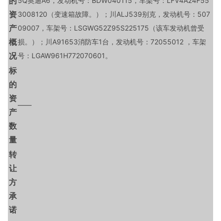
的
5Q奥迪A6，发动机号：BDW040115，车架号：LFV4A24F55
资
3008120（变速箱故障。）；川ALJ539别克，发动机号：507
产
09007，车架号：LSGWG52Z95S225175（该车发动机曾受
概
损。）；川A91653消防车1台，发动机号：72055012 ，车架
况
号：LGAW961H772070601。
标
的
资
——
产
数
量
转
让
方
承
诺