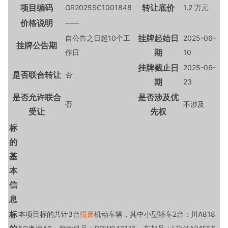
项目编码
转让底价
GR2025SC1001848
1.2 万元
价格说明
——
挂牌起始日
自公告之日起10个工
2025-06-
挂牌公告期
期
作日
10
挂牌截止日
2025-06-
是否联合转让
否
期
23
是否允许联合
是否涉及优
否
不涉及
受让
先权
标
的
基
本
信
息
标
本项目标的共计3台
报废
机动车辆，其中小型轿车2台：川A818