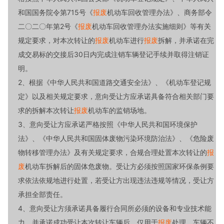
和国国务院令第715号《
报废
机动车回收管理办法》、商务部令
二〇二〇年第2号《
报废
机动车回收管理办法实施细则》等有关
规定要求，对本次转让的
报废
机动车进行
报废
拆解，并承诺在完
成交易标的交接后30日内完成注销车辆登记手续并取得注销证
明。
2、根据《中华人民共和国道路交通安全法》、《机动车登记规
定》以及相关规定要求，意向受让方应承诺具备符合相关部门要
求的拆解本次转让
报废
机动车的监销场地。
3、意向受让方应承诺严格按照《中华人民共和国环境保护
法》、《中华人民共和国固体废物污染环境防治法》、《危险废
物转移管理办法》及有关规定要求，合规合理处置本次转让的
报
废
机动车拆解后的固体危废物。受让方必须按照国家环保条例要
求依法依规地进行处置，若受让方出现违法违规等情况，受让方
承担全部责任。
4、意向受让方须承诺具备履行合同所必须的设备和专业技术能
力，并承诺成功受让本次转让车辆后，仅用于
报废
处理，车辆不