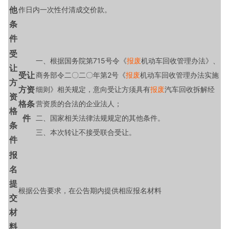
他
作日内一次性付清成交价款。
条
件
受
一、根据国务院第715号令《
报废
机动车回收管理办法》、
让
受让
商务部令二〇二〇年第2号《
报废
机动车回收管理办法实施
方
方资
细则》相关规定，意向受让方须具有
报废
汽车回收拆解经
资
格条
营资质的合法的企业法人；
格
件
二、国家相关法律法规规定的其他条件。
条
三、本次转让不接受联合受让。
件
报
名
提
根据公告要求，在公告期内提供相应报名材料
交
材
料