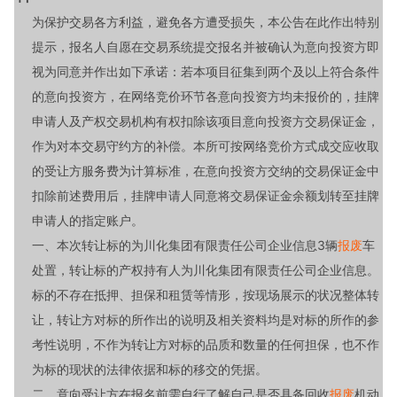
为保护交易各方利益，避免各方遭受损失，本公告在此作出特别
提示，报名人自愿在交易系统提交报名并被确认为意向投资方即
视为同意并作出如下承诺：若本项目征集到两个及以上符合条件
的意向投资方，在网络竞价环节各意向投资方均未报价的，挂牌
申请人及产权交易机构有权扣除该项目意向投资方交易保证金，
作为对本交易守约方的补偿。本所可按网络竞价方式成交应收取
的受让方服务费为计算标准，在意向投资方交纳的交易保证金中
扣除前述费用后，挂牌申请人同意将交易保证金余额划转至挂牌
申请人的指定账户。
一、本次转让标的为川化集团有限责任公司
企业信息3辆
报废
车
处置，转让标的产权持有人为川化集团有限责任公司
企业信息。
标的不存在抵押、担保和租赁等情形，按现场展示的状况整体转
让，转让方对标的所作出的说明及相关资料均是对标的所作的参
考性说明，不作为转让方对标的品质和数量的任何担保，也不作
为标的现状的法律依据和标的移交的凭据。
二、意向受让方在报名前需自行了解自己是否具备回收
报废
机动