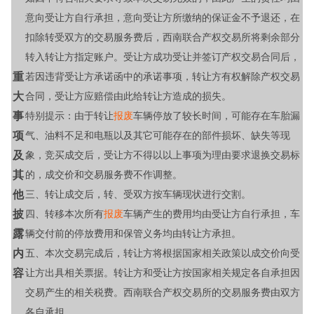
意向受让方自行承担，意向受让方所缴纳的保证金不予退还，在
扣除转受双方的交易服务费后，西南联合产权交易所将剩余部分
转入转让方指定账户。受让方成功受让并签订产权交易合同后，
重
若因违背受让方承诺函中的承诺事项，转让方有权解除产权交易
大
合同，受让方应赔偿由此给转让方造成的损失。
事
特别提示：由于转让
报废
车辆停放了较长时间，可能存在车胎漏
项
气、油料不足和电瓶以及其它可能存在的部件损坏、缺失等现
及
象，竞买成交后，受让方不得以以上事项为理由要求退换交易标
其
的，成交价和交易服务费不作调整。
他
三、转让成交后，转、受双方按车辆现状进行交割。
披
四、转移本次所有
报废
车辆产生的费用均由受让方自行承担，车
露
辆交付前的停放费用和保管义务均由转让方承担。
内
五、本次交易完成后，转让方将根据国家相关政策以成交价向受
容
让方出具相关票据。转让方和受让方按国家相关规定各自承担因
交易产生的相关税费。西南联合产权交易所的交易服务费由双方
各自承担。