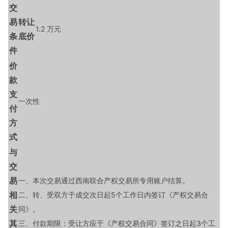
交
易
转让
1.2 万元
条
底价
件
价
款
支
一次性
付
方
式
与
交
易
一、本次交易通过西南联合产权交易所专用账户结算。
相
二、转、受双方于成交次日起5个工作日内签订《产权交易合
关
同》。
其
三、付款期限：受让方应于《产权交易合同》签订之日起3个工