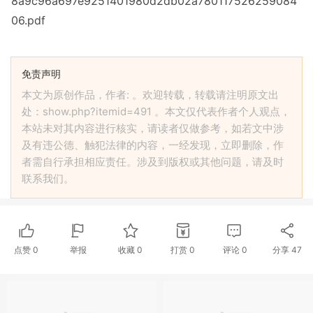
8a9c96a697e9251401980d2db02a780117526259084
06.pdf
免责声明
本文为原创作品，作者: 。欢迎转载，转载请注明原文出
处：show.php?itemid=491 。本文仅代表作者个人观点，
本站未对其内容进行核实，请读者仅做参考，如若文中涉
及有违公德、触犯法律的内容，一经发现，立即删除，作
者需自行承担相应责任。涉及到版权或其他问题，请及时
联系我们。
点赞
0
举报
收藏
0
打赏
0
评论
0
分享
47