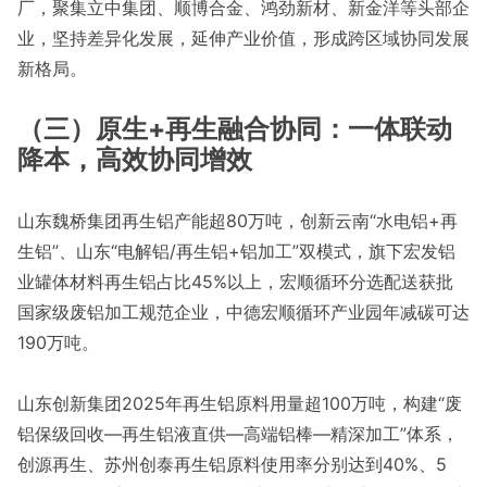
厂，聚集立中集团、顺博合金、鸿劲新材、新金洋等头部企
业，坚持差异化发展，延伸产业价值，形成跨区域协同发展
新格局。
（三）原生+再生融合协同：一体联动
降本，高效协同增效
山东魏桥集团再生铝产能超80万吨，创新云南“水电铝+再
生铝”、山东“电解铝/再生铝+铝加工”双模式，旗下宏发铝
业罐体材料再生铝占比45%以上，宏顺循环分选配送获批
国家级废铝加工规范企业，中德宏顺循环产业园年减碳可达
190万吨。
山东创新集团2025年再生铝原料用量超100万吨，构建“废
铝保级回收—再生铝液直供—高端铝棒—精深加工”体系，
创源再生、苏州创泰再生铝原料使用率分别达到40%、5