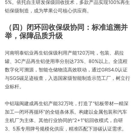
5%。依托自主研发保级回收技术，多款产品实现100%再生
铝保级制造，成为苹果公司核心供应商。
（四）闭环回收保级协同：标准追溯并
举，保障品质升级
河南明泰铝业再生铝保级利用产能120万吨，包装、易拉
罐、3C产品再生铝使用率分别达73%、80%以上。全流程
数字化可溯源，智能仓储物流高效联动，通过GRS4.0认证
与SGS碳足迹核查，入选国家级智能制造示范工厂，树立行
业标杆。
中铝瑞闽建成再生铝产能32万吨，打造了“铝板带材—精深
加工—闭环再循环”的全链条体系。构建以金属包装和汽车
主机厂为主体、其他行业协同的“2+1”铝回收模式，自研
3、5系专用牌号规模化供应，精准匹配下游碳认证需求。