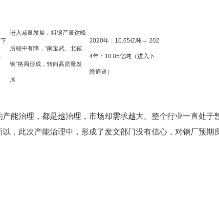
进入减量发展：粗钢产量达峰
产下
2020年：10.65亿吨→ 202
后稳中有降，“南宝武、北鞍
陷
4年：10.05亿吨（进入下
钢”格局形成，转向高质量发
降通道）
展
的产能治理，都是越治理，市场却需求越大。整个行业一直处于
所以，此次产能治理中，形成了发文部门没有信心，对钢厂预期