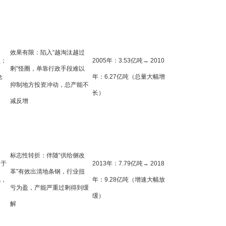
效果有限：陷入“越淘汰越过
损；
2005年：3.53亿吨→ 2010
剩”怪圈，单靠行政手段难以
仓
年：6.27亿吨（总量大幅增
抑制地方投资冲动，总产能不
长）
减反增
标志性转折：伴随“供给侧改
处于
2013年：7.79亿吨→ 2018
革”有效出清地条钢，行业扭
低，
年：9.28亿吨（增速大幅放
亏为盈，产能严重过剩得到缓
缓）
解