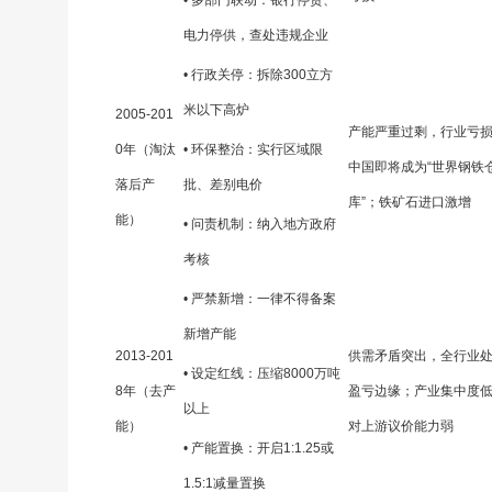
• 多部门联动：银行停贷、
电力停供，查处违规企业
• 行政关停：拆除300立方
米以下高炉
2005-201
产能严重过剩，行业亏
0年（淘汰
• 环保整治：实行区域限
中国即将成为“世界钢铁
落后产
批、差别电价
库”；铁矿石进口激增
能）
• 问责机制：纳入地方政府
考核
• 严禁新增：一律不得备案
新增产能
2013-201
供需矛盾突出，全行业
• 设定红线：压缩8000万吨
8年（去产
盈亏边缘；产业集中度
以上
能）
对上游议价能力弱
• 产能置换：开启1:1.25或
1.5:1减量置换