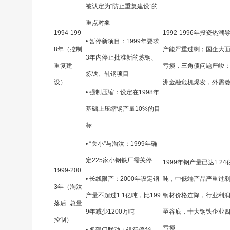
被认定为“防止重复建设”的
重点对象
1994-199
1992-1996年投资热潮
• 暂停新项目：1999年要求
8年（控制
产能严重过剩；国企大
3年内停止批准新的炼钢、
重复建
亏损，三角债问题严峻
炼铁、轧钢项目
设）
洲金融危机爆发，外需
• 强制压缩：设定在1998年
基础上压缩钢产量10%的目
标
• “关小”与淘汰：1999年确
定225家小钢铁厂需关停
1999年钢产量已达1.24
1999-200
• 长线限产：2000年设定钢
吨，中低端产品严重过
3年（淘汰
产量不超过1.1亿吨，比199
钢材价格连降，行业利
落后+总量
9年减少1200万吨
至谷底，十大钢铁企业
控制）
亏损