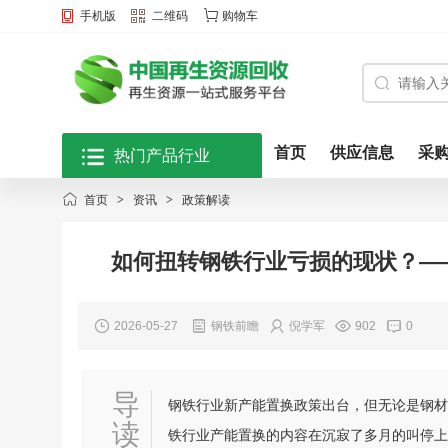
手机版
二维码
购物车
首页
供应信息
采
热门产品行业
首页
>
资讯
>
政策解读
如何扭转钢铁行业亏损的现状？—
2026-05-27
钢铁前瞻
倪学军
902
0
导
钢铁行业新产能置换政策出台，但无论是钢材
读
铁行业产能置换的内容在沉寂了多月的叫停上一