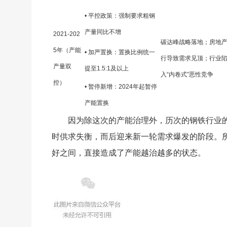
• 平控政策：强制要求粗钢
产量同比不增
2021-202
碳达峰战略落地；房地
5年（产能
• 加严置换：置换比例统一
行导致需求见顶；行业
产量双
提至1.5:1及以上
入“内卷式”恶性竞争
控）
• 暂停新增：2024年起暂停
产能置换
因为除这次的产能治理外，历次的钢铁行业
时供求失衡，而后迎来新一轮需求爆发的阶段。
好之间，直接造成了产能越治越多的状态。