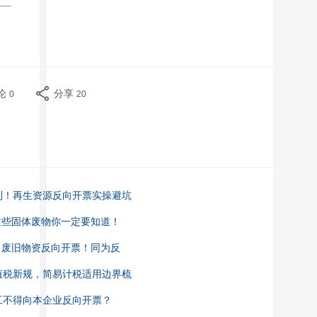
论
分享
0
20
更
税红利！再生资源反向开票实操避坑
货！这些固体废物你一定要知道！
VS 废旧物资反向开票！同为反
增值税新规，简易计税适用边界梳
员工不得向本企业反向开票？