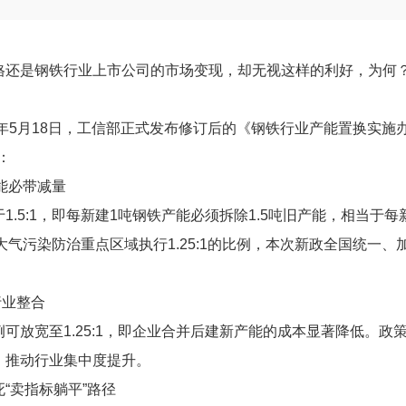
号），具体内容如下：（一）全国统一产能置换比例1.5:1
格还是钢铁行业上市公司的市场变现，却无视这样的利好，为何
6年5月18日，工信部正式发布修订后的《钢铁行业产能置换实施
：
产能必带减量
.5:1，即每新建1吨钢铁产能必须拆除1.5吨旧产能，相当于每
大气污染防治重点区域执行1.25:1的比例，本次新政全国统一、
行业整合
可放宽至1.25:1，即企业合并后建新产能的成本显著降低。政
，推动行业集中度提升。
“卖指标躺平”路径