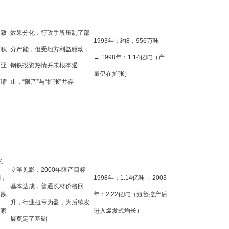
导致
效果分化：行政手段压制了部
1993年：约8，956万吨
面积
分产能，但受地方利益驱动，
→ 1998年：1.14亿吨（产
；亚
钢铁投资热情并未根本遏
量仍在扩张）
萎缩
止，“限产”与“扩张”并存
亿
立竿见影：2000年限产目标
剩；
1998年：1.14亿吨→ 2003
基本达成，普通长材价格回
润跌
年：2.22亿吨（短暂控产后
升，行业扭亏为盈，为后续发
四家
进入爆发式增长）
展奠定了基础