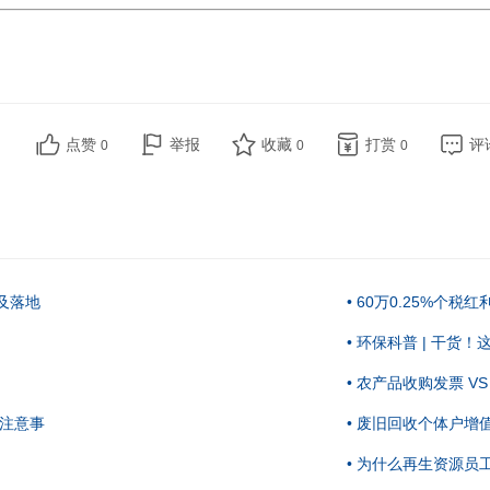
点赞
举报
收藏
打赏
评
0
0
0
及落地
• 60万0.25%个
• 环保科普 | 干
• 农产品收购发票 
操注意事
• 废旧回收个体户
• 为什么再生资源