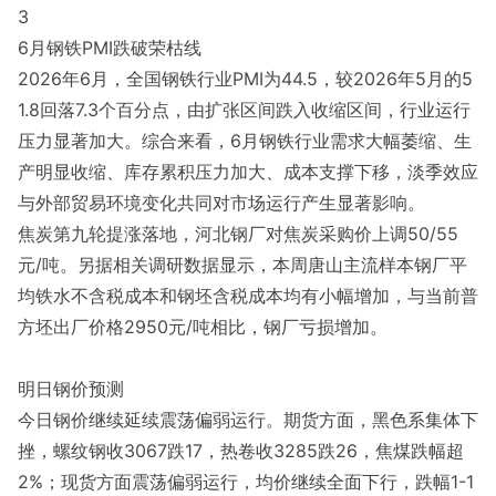
3
6月钢铁PMI跌破荣枯线
2026年6月，全国钢铁行业PMI为44.5，较2026年5月的5
1.8回落7.3个百分点，由扩张区间跌入收缩区间，行业运行
压力显著加大。综合来看，6月钢铁行业需求大幅萎缩、生
产明显收缩、库存累积压力加大、成本支撑下移，淡季效应
与外部贸易环境变化共同对市场运行产生显著影响。
焦炭第九轮提涨落地，河北钢厂对焦炭采购价上调50/55
元/吨。另据相关调研数据显示，本周唐山主流样本钢厂平
均铁水不含税成本和钢坯含税成本均有小幅增加，与当前普
方坯出厂价格2950元/吨相比，钢厂亏损增加。
明日钢价预测
今日钢价继续延续震荡偏弱运行。期货方面，黑色系集体下
挫，螺纹钢收3067跌17，热卷收3285跌26，焦煤跌幅超
2%；现货方面震荡偏弱运行，均价继续全面下行，跌幅1-1