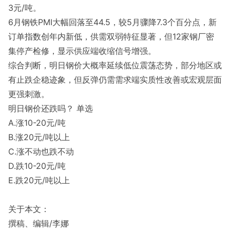
3元/吨。
6月钢铁PMI大幅回落至44.5，较5月骤降7.3个百分点，新
订单指数创年内新低，供需双弱特征显著，但12家钢厂密
集停产检修，显示供应端收缩信号增强。
综合判断，明日钢价大概率延续低位震荡态势，部分地区或
有止跌企稳迹象，但反弹仍需需求端实质性改善或宏观层面
更强刺激。
明日钢价还跌吗？ 单选
A.涨10-20元/吨
B.涨20元/吨以上
C.涨不动也跌不动
D.跌10-20元/吨
E.跌20元/吨以上
关于本文：
撰稿、编辑/李娜