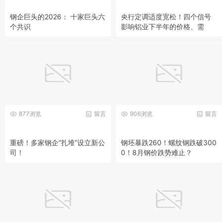
钢企巨头的2026： 十家巨头六
央行定调适度宽松！四个信号
个共识
影响铝业下半年的价格、需
求、行业格局！
877浏览
留言
906浏览
留言
重磅！多家钢企“扎堆”设立新公
钢坯暴跌260！螺纹钢跌破300
司！
0！8月钢价跌势难止？