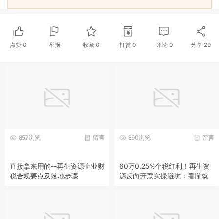
点赞
0
举报
收藏
0
打赏
0
评论
0
分享
29
857浏览
留言
890浏览
留言
直接拿来用的--再生资源企业财
60万0.25%个税红利！再生资
税合规要点及落地步骤
源反向开票实操避坑：看懂就
能少被罚