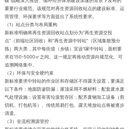
碳”战略深入推进、循环经济体系建设加速的背景下发布的
重要行业规范。该规范对再生资源回收站点的建设标准、运
营管理、环保要求等方面提出了系统性要求。
（1）站点分类与布局重构
新标准明确将再生资源回收站点划分为“再生资源交投
点”（前端社区回收）和“再生资源中转站”（区域集散预分
拣）两大类，其中每街道（乡镇）宜设1家中转站，面积要
求在150-5000㎡之间。这一规定将推动货源向规范化、可
追溯网络集中。
（2）环保与安全硬约束
新标准要求中转站的作业区和存储区不得露天设置，要满足
以下条件：地面防渗防漏；屋顶采用不燃材料；配套废水废
气处理设施；设置有害垃圾暂存区；配齐废钢加工设备（剪
切机、打包机等）。传统简易打包、露天堆放站点将被逐步
清退。
（3）全流程溯源管控