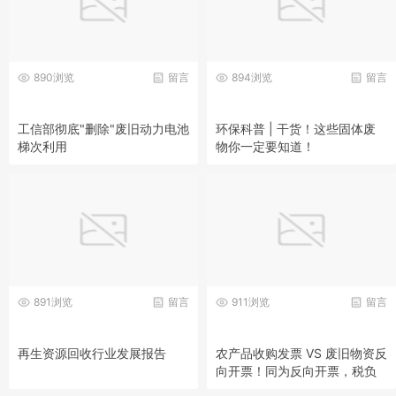
890浏览
留言
894浏览
留言
工信部彻底"删除"废旧动力电池
环保科普 | 干货！这些固体废
梯次利用
物你一定要知道！
891浏览
留言
911浏览
留言
再生资源回收行业发展报告
农产品收购发票 VS 废旧物资反
向开票！同为反向开票，税负
天差地别